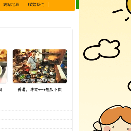
網站地圖
聯繫我們
ok
圓
香港。味道+─+無飯不歡