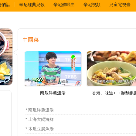
哥的話
辛尼經典兒歌
辛尼催眠曲
辛尼視頻
兒童電視臺
中國菜
南瓜洋蔥濃湯
香港。味道+─+麵麵俱
* 南瓜洋蔥濃湯
* 上海大鍋海鮮
* 木瓜豆腐魚湯