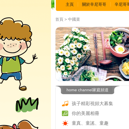
主頁
關於辛尼哥哥
辛尼哥
首頁 > 中國菜
home channel家庭頻道
孩子精彩視頻大募集
你的美麗相冊
童真、童謠、童趣