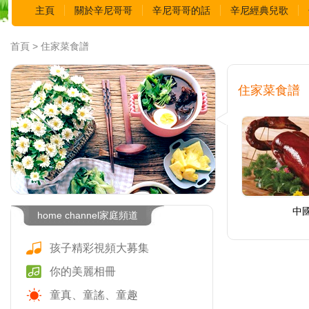
主頁
關於辛尼哥哥
辛尼哥哥的話
辛尼經典兒歌
首頁 > 住家菜食譜
住家菜食譜
中
home channel家庭頻道
孩子精彩視頻大募集
你的美麗相冊
童真、童謠、童趣