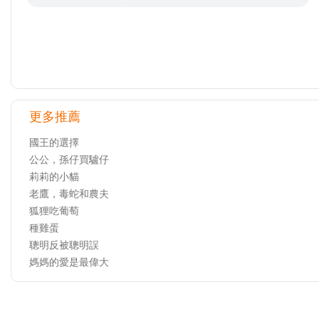
更多推薦
國王的選擇
公公，孫仔買驢仔
莉莉的小貓
老鷹，毒蛇和農夫
狐狸吃葡萄
種雞蛋
聰明反被聰明誤
媽媽的愛是最偉大