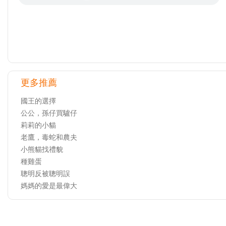
更多推薦
國王的選擇
公公，孫仔買驢仔
莉莉的小貓
老鷹，毒蛇和農夫
小熊貓找禮貌
種雞蛋
聰明反被聰明誤
媽媽的愛是最偉大